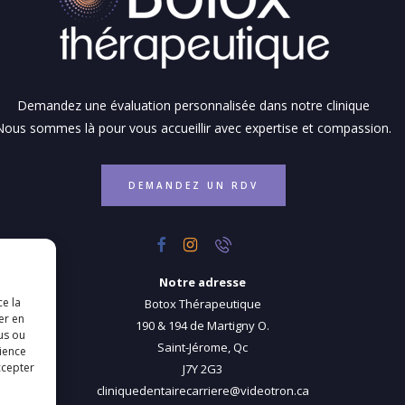
Demandez une évaluation personnalisée dans notre clinique
Nous sommes là pour vous accueillir avec expertise et compassion.
DEMANDEZ UN RDV
Notre adresse
ce la
Botox Thérapeutique
er en
190 & 194 de Martigny O.
us ou
Saint-Jérome, Qc
rience
ccepter
J7Y 2G3
cliniquedentairecarriere@videotron.ca