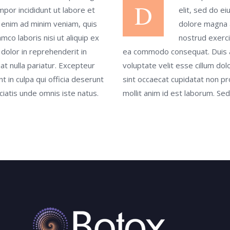
D
mpor incididunt ut labore et
elit, sed do e
 enim ad minim veniam, quis
dolore magna a
mco laboris nisi ut aliquip ex
nostrud exercit
olor in reprehenderit in
ea commodo consequat. Duis au
iat nulla pariatur. Excepteur
voluptate velit esse cillum dol
t in culpa qui officia deserunt
sint occaecat cupidatat non pro
ciatis unde omnis iste natus.
mollit anim id est laborum. Sed