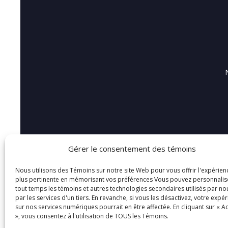
Gérer le consentement des témoins
Nous utilisons des Témoins sur notre site Web pour vous offrir l'expérien
plus pertinente en mémorisant vos préférences Vous pouvez personnalis
tout temps les témoins et autres technologies secondaires utilisés par no
par les services d'un tiers. En revanche, si vous les désactivez, votre expé
sur nos services numériques pourrait en être affectée. En cliquant sur « A
», vous consentez à l'utilisation de TOUS les Témoins.