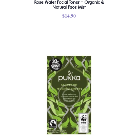
Rose Water Facial Toner – Organic &
Natural Face Mist
$
14.90
Ce
produit
a
plusieurs
variations.
Les
options
peuvent
être
choisies
sur
la
page
du
produit