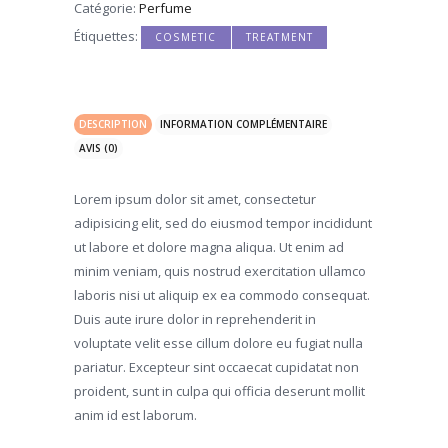
Catégorie:
Perfume
Étiquettes:
,
COSMETIC
TREATMENT
DESCRIPTION
INFORMATION COMPLÉMENTAIRE
AVIS (0)
Lorem ipsum dolor sit amet, consectetur
adipisicing elit, sed do eiusmod tempor incididunt
ut labore et dolore magna aliqua. Ut enim ad
minim veniam, quis nostrud exercitation ullamco
laboris nisi ut aliquip ex ea commodo consequat.
Duis aute irure dolor in reprehenderit in
voluptate velit esse cillum dolore eu fugiat nulla
pariatur. Excepteur sint occaecat cupidatat non
proident, sunt in culpa qui officia deserunt mollit
anim id est laborum.