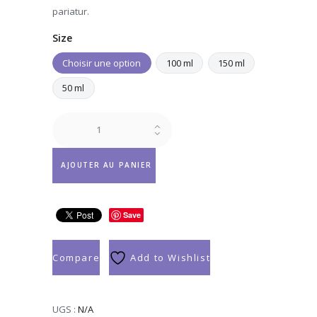
$64.90
pariatur.
Size
Choisir une option
100 ml
150 ml
50 ml
quantité
de
Caudalie
Parfum
AJOUTER AU PANIER
Divin
Save
Compare
Add to Wishlist
UGS :
N/A