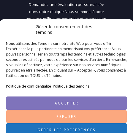
Demandez une évaluation personnalisée
dans notre clinique
Nous sommes là pour
vous accueillir avec expertise et compassion.
Gérer le consentement des
témoins
DEMANDEZ UN RDV
Nous utilisons des Témoins sur notre site Web pour vous offrir
l'expérience la plus pertinente en mémorisant vos préférences Vous
pouvez personnaliser en tout temps les témoins et autres technologies
secondaires utilisés par nous ou par les services d'un tiers. En revanche,
Notre adresse
si vous les désactivez, votre expérience sur nos services numériques
pourrait en être affectée. En cliquant sur « Accepter », vous consentez à
Botox Thérapeutique
l'utilisation de TOUS les Témoins.
190 & 194 de Martigny O.
Saint-Jérome, Qc
Politique de confidentialité
Politique des témoins
J7Y 2G3
cliniquedentairecarriere@videotron.ca
ACCEPTER
450 438-6898
REFUSER
Botox Thérapeutique 2026 | Tous droits
GÉRER LES PRÉFÉRENCES