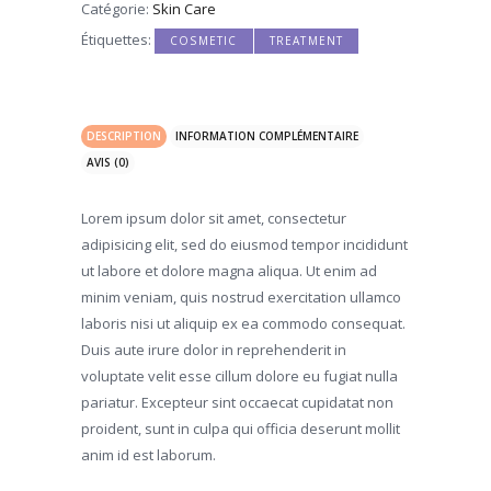
Catégorie:
Skin Care
Étiquettes:
,
COSMETIC
TREATMENT
DESCRIPTION
INFORMATION COMPLÉMENTAIRE
AVIS (0)
Lorem ipsum dolor sit amet, consectetur
adipisicing elit, sed do eiusmod tempor incididunt
ut labore et dolore magna aliqua. Ut enim ad
minim veniam, quis nostrud exercitation ullamco
laboris nisi ut aliquip ex ea commodo consequat.
Duis aute irure dolor in reprehenderit in
voluptate velit esse cillum dolore eu fugiat nulla
pariatur. Excepteur sint occaecat cupidatat non
proident, sunt in culpa qui officia deserunt mollit
anim id est laborum.