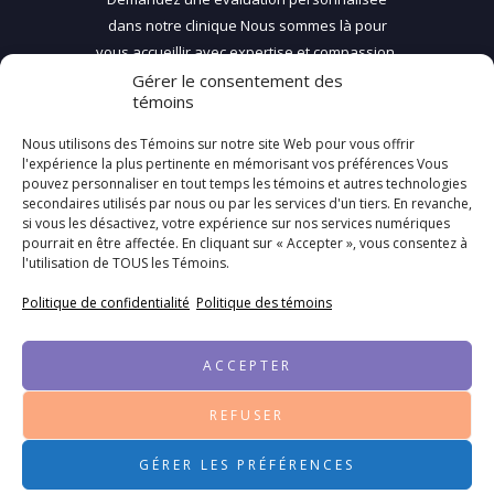
dans notre clinique
Nous sommes là pour
vous accueillir avec expertise et compassion.
Gérer le consentement des
témoins
DEMANDEZ UN RDV
Nous utilisons des Témoins sur notre site Web pour vous offrir
l'expérience la plus pertinente en mémorisant vos préférences Vous
pouvez personnaliser en tout temps les témoins et autres technologies
secondaires utilisés par nous ou par les services d'un tiers. En revanche,
Notre adresse
si vous les désactivez, votre expérience sur nos services numériques
pourrait en être affectée. En cliquant sur « Accepter », vous consentez à
Botox Thérapeutique
l'utilisation de TOUS les Témoins.
190 & 194 de Martigny O.
Saint-Jérome, Qc
Politique de confidentialité
Politique des témoins
J7Y 2G3
cliniquedentairecarriere@videotron.ca
ACCEPTER
450 438-6898
REFUSER
Botox Thérapeutique 2026 | Tous droits
GÉRER LES PRÉFÉRENCES
réservés. Propulsé par
eConnectCity