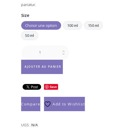
$32.90
pariatur.
Size
Choisir une option
100 ml
150 ml
50 ml
quantité
de
Scented
Balm
AJOUTER AU PANIER
Love
Save
Compare
Add to Wishlist
UGS :
N/A